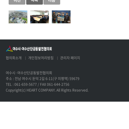
협의회소개
개인정보처리방침
관리자 페이지
여수시·여수산단공동발전협의회
주소 : 전남 여수시 둔덕 2길 6-11(구 미평역) 59679
TEL : 061-659-5677 / FAX 061-644-2756
Copyright(c) HEART COMPANY. All Rights Reserved.