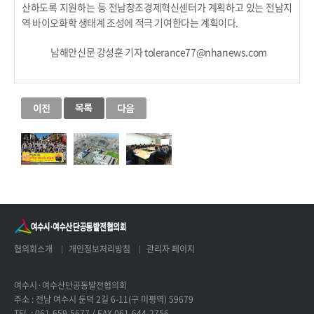
산하도록 지원하는 등 전남창조경제혁신센터가 계획하고 있는 전남지
역 바이오화학 생태계 조성에 적극 기여한다는 계획이다.
남해안신문 강성훈 기자 tolerance77@nhanews.com
협의회소개
개인정보처리방침
관리자 페이지
여수시·여수산단공동발전협의회
주소 : 전남 여수시 둔덕 2길 6-11(구 미평역) 59679
TEL : 061-659-5677 / FAX 061-644-2756