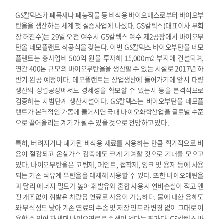
GS칼텍스가 폐목재나 폐농작물 등 비식용 바이오매스로부터 바이오부
탄올을 생산하는 세계 첫 실증사업에 나섰다. GS칼텍스(대표이사 부회
장 허진수)는 29일 오전 여수시 GS칼텍스 여수 제2공장에서 바이오부
탄올 데모플랜트 착공식을 갖는다. 이번 GS칼텍스 바이오부탄올 데모
플랜트는 총사업비 500억 원을 투자해 15,000m2 부지에 건설되며,
연간 400톤 규모의 바이오부탄올을 생산할 수 있는 시설로 2017년 하
반기 완공 예정이다. 데모플랜트는 상업생산에 들어가기에 앞서 대량
생산의 상업공장에서도 경제성을 확보할 수 있는지 등을 본격적으로
검증하는 시범단계 생산시설이다. GS칼텍스는 바이오부탄올 데모플
랜트가 본격적인 가동에 들어서면 국내 바이오화학산업을 글로벌 수준
으로 끌어올리는 계기가 될 수 있을 것으로 전망하고 있다.
특히, 버려지거나 폐기된 비식용 재료를 사용하는 만큼 획기적으로 비
용이 절감되고 온실가스 감축에도 크게 기여할 것으로 기대를 모으고
있다. 바이오부탄올은 코팅제, 페인트, 접착제, 잉크 및 용제 등에 사용
되는 기존 석유계 부탄올을 대체해 사용할 수 있다. 또한 바이오에탄올
과 달리 에너지 밀도가 높아 휘발유와 혼합 사용시 연비손실이 적고 엔
진 개조없이 휘발유 차량용 연료로 사용이 가능하다. 물에 대한 용해도
와 부식성도 낮아 기존 연료의 수송 및 저장 인프라 변경 없이 그대로 이
용할 수 있어 차세대 바이오연료로 손색이 없다는 평가다. GS칼텍스 바