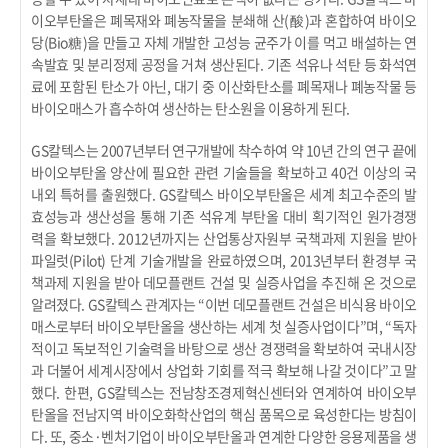
이오부탄올은 폐목재와 폐농작물을 분쇄해 산(酸)과 혼합하여 바이오
당(Bio糖)을 만들고 자체 개발한 고성능 균주가 이를 먹고 배설하는 연
속발효 및 분리정제 공정을 거쳐 생산된다. 기존 석유나 석탄 등 화석연
료에 포함된 탄소가 아닌, 대기 중 이산화탄소를 폐목재나 폐농작물 등
바이오매스가 흡수하여 생산하는 탄소원을 이용하게 된다.
GS칼텍스는 2007년부터 연구개발에 착수하여 약 10년 간의 연구 끝에
바이오부탄올 양산에 필요한 관련 기술들을 확보하고 40건 이상의 국
내외 특허를 출원했다. GS칼텍스 바이오부탄올은 세계 최고수준의 발
효성능과 생산성을 통해 기존 석유계 부탄올 대비 획기적인 원가경쟁
력을 확보했다. 2012년까지는 산업통상자원부 국책과제 지원을 받아
파일럿(Pilot) 단계 기술개발을 완료하였으며, 2013년부터 환경부 국
책과제 지원을 받아 데모플랜트 건설 및 실증사업을 추진해 온 것으로
알려졌다. GS칼텍스 관계자는 “이번 데모플랜트 건설은 비식용 바이오
매스로부터 바이오부탄올을 생산하는 세계 첫 실증사업이다”며, “독자
적이고 독보적인 기술력을 바탕으로 생산 경쟁력을 확보하여 국내시장
과 더불어 세계시장에서 상업화 기회를 적극 확보해 나갈 것이다”고 말
했다. 한편, GS칼텍스는 전남창조경제혁신센터와 연계하여 바이오부
탄올을 전남지역 바이오화학산업의 핵심 품목으로 육성한다는 방침이
다. 또, 중소·벤처기업이 바이오부탄올과 연계한 다양한 응용제품을 생