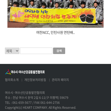
여천NCC, 인턴사원 연탄배..
협의회소개
개인정보처리방침
관리자 페이지
여수시·여수산단공동발전협의회
주소 : 전남 여수시 둔덕 2길 6-11(구 미평역) 59679
TEL : 061-659-5677 / FAX 061-644-2756
Copyright(c) HEART COMPANY. All Rights Reserved.