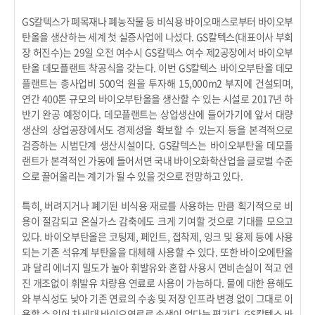
GS칼텍스가 폐목재나 폐농작물 등 비식용 바이오매스로부터 바이오부
탄올을 생산하는 세계 첫 실증사업에 나섰다. GS칼텍스(대표이사 부회
장 허진수)는 29일 오전 여수시 GS칼텍스 여수 제2공장에서 바이오부
탄올 데모플랜트 착공식을 갖는다. 이번 GS칼텍스 바이오부탄올 데모
플랜트는 총사업비 500억 원을 투자해 15,000m2 부지에 건설되며,
연간 400톤 규모의 바이오부탄올을 생산할 수 있는 시설로 2017년 하
반기 완공 예정이다. 데모플랜트는 상업생산에 들어가기에 앞서 대량
생산의 상업공장에서도 경제성을 확보할 수 있는지 등을 본격적으로
검증하는 시범단계 생산시설이다. GS칼텍스는 바이오부탄올 데모플
랜트가 본격적인 가동에 들어서면 국내 바이오화학산업을 글로벌 수준
으로 끌어올리는 계기가 될 수 있을 것으로 전망하고 있다.
특히, 버려지거나 폐기된 비식용 재료를 사용하는 만큼 획기적으로 비
용이 절감되고 온실가스 감축에도 크게 기여할 것으로 기대를 모으고
있다. 바이오부탄올은 코팅제, 페인트, 접착제, 잉크 및 용제 등에 사용
되는 기존 석유계 부탄올을 대체해 사용할 수 있다. 또한 바이오에탄올
과 달리 에너지 밀도가 높아 휘발유와 혼합 사용시 연비손실이 적고 엔
진 개조없이 휘발유 차량용 연료로 사용이 가능하다. 물에 대한 용해도
와 부식성도 낮아 기존 연료의 수송 및 저장 인프라 변경 없이 그대로 이
용할 수 있어 차세대 바이오연료로 손색이 없다는 평가다. GS칼텍스 바