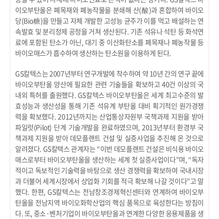
이오부탄올은 폐목재와 폐농작물을 분쇄해 산(酸)과 혼합하여 바이오
당(Bio糖)을 만들고 자체 개발한 고성능 균주가 이를 먹고 배설하는 연
속발효 및 분리정제 공정을 거쳐 생산된다. 기존 석유나 석탄 등 화석연
료에 포함된 탄소가 아닌, 대기 중 이산화탄소를 폐목재나 폐농작물 등
바이오매스가 흡수하여 생산하는 탄소원을 이용하게 된다.
GS칼텍스는 2007년부터 연구개발에 착수하여 약 10년 간의 연구 끝에
바이오부탄올 양산에 필요한 관련 기술들을 확보하고 40건 이상의 국
내외 특허를 출원했다. GS칼텍스 바이오부탄올은 세계 최고수준의 발
효성능과 생산성을 통해 기존 석유계 부탄올 대비 획기적인 원가경쟁
력을 확보했다. 2012년까지는 산업통상자원부 국책과제 지원을 받아
파일럿(Pilot) 단계 기술개발을 완료하였으며, 2013년부터 환경부 국
책과제 지원을 받아 데모플랜트 건설 및 실증사업을 추진해 온 것으로
알려졌다. GS칼텍스 관계자는 “이번 데모플랜트 건설은 비식용 바이오
매스로부터 바이오부탄올을 생산하는 세계 첫 실증사업이다”며, “독자
적이고 독보적인 기술력을 바탕으로 생산 경쟁력을 확보하여 국내시장
과 더불어 세계시장에서 상업화 기회를 적극 확보해 나갈 것이다”고 말
했다. 한편, GS칼텍스는 전남창조경제혁신센터와 연계하여 바이오부
탄올을 전남지역 바이오화학산업의 핵심 품목으로 육성한다는 방침이
다. 또, 중소·벤처기업이 바이오부탄올과 연계한 다양한 응용제품을 생