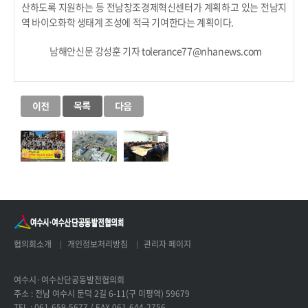
산하도록 지원하는 등 전남창조경제혁신센터가 계획하고 있는 전남지
역 바이오화학 생태계 조성에 적극 기여한다는 계획이다.
남해안신문 강성훈 기자 tolerance77@nhanews.com
협의회소개
개인정보처리방침
관리자 페이지
여수시·여수산단공동발전협의회
주소 : 전남 여수시 둔덕 2길 6-11(구 미평역) 59679
TEL : 061-659-5677 / FAX 061-644-2756