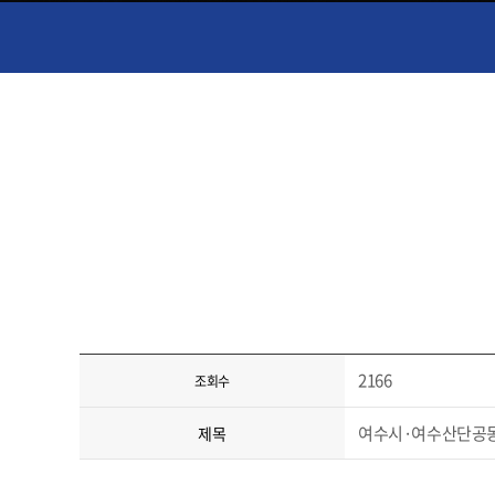
2166
조회수
여수시·여수산단공동
제목